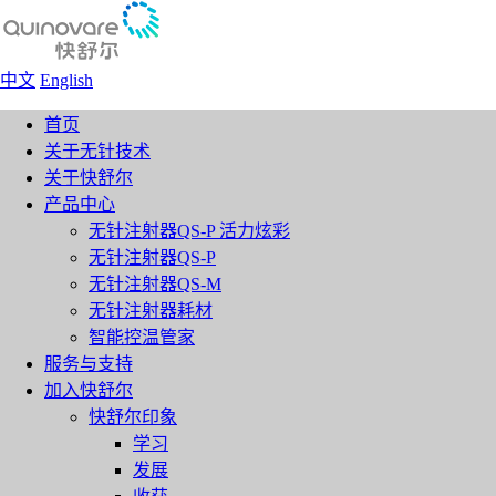
中文
English
首页
关于无针技术
关于快舒尔
产品中心
无针注射器QS-P 活力炫彩
无针注射器QS-P
无针注射器QS-M
无针注射器耗材
智能控温管家
服务与支持
加入快舒尔
快舒尔印象
学习
发展