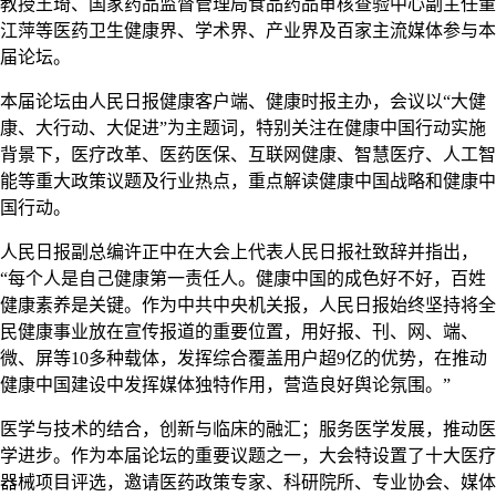
教授王琦、国家药品监督管理局食品药品审核查验中心副主任董
江萍等医药卫生健康界、学术界、产业界及百家主流媒体参与本
届论坛。
本届论坛由人民日报健康客户端、健康时报主办，会议以“大健
康、大行动、大促进”为主题词，特别关注在健康中国行动实施
背景下，医疗改革、医药医保、互联网健康、智慧医疗、人工智
能等重大政策议题及行业热点，重点解读健康中国战略和健康中
国行动。
人民日报副总编许正中在大会上代表人民日报社致辞并指出，
“每个人是自己健康第一责任人。健康中国的成色好不好，百姓
健康素养是关键。作为中共中央机关报，人民日报始终坚持将全
民健康事业放在宣传报道的重要位置，用好报、刊、网、端、
微、屏等10多种载体，发挥综合覆盖用户超9亿的优势，在推动
健康中国建设中发挥媒体独特作用，营造良好舆论氛围。”
医学与技术的结合，创新与临床的融汇；服务医学发展，推动医
学进步。作为本届论坛的重要议题之一，大会特设置了十大医疗
器械项目评选，邀请医药政策专家、科研院所、专业协会、媒体