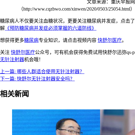
文章来源：重庆早报网
（http://www.cqzbwo.com/xinwen/2020/0503/25054.html）
糖尿病人不仅要关注血糖状况，更要关注糖尿病并发症，点击了
解
《预防糖尿病并发症必须掌握的六道防线》
想获得更多
糖尿病
专业知识，请点击视频内容
快舒尔医疗
。
关注
快舒尔医疗
公众号，可有机会获得免费试用快舒尔迅弥qs-p
无针注射器
机会哦！
上一篇:
哪些人群适合使用无针注射器？
下一篇:
快舒尔无针注射器安全吗？
相关新闻