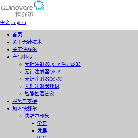
中文
English
首页
关于无针技术
关于快舒尔
产品中心
无针注射器QS-P 活力炫彩
无针注射器QS-P
无针注射器QS-M
无针注射器耗材
智能控温管家
服务与支持
加入快舒尔
快舒尔印象
学习
发展