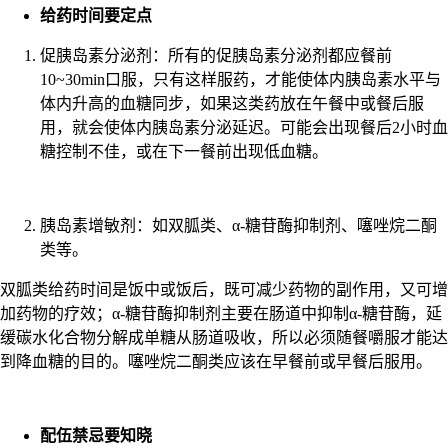
给药时间要定点
促胰岛素分泌剂：所有的促胰岛素分泌剂都应餐前
10~30min口服，只有这样服药，才能使体内胰岛素水平与
体内升高的血糖同步，如果这类药放在午餐中或餐后服
用，就会使体内胰岛素分泌延迟。可能会出现餐后2小时血
糖控制不佳，或在下一餐前出现低血糖。
胰岛素增敏剂：如双胍类、α-糖苷酶抑制剂、噻唑烷二酮
类等。
双胍类给药时间是饭中或饭后，既可减少药物的副作用，又可增
加药物的疗效；α-糖苷酶抑制剂主要在肠道中抑制α-糖苷酶，延
缓碳水化合物分解成单糖从肠道吸收，所以必须随餐嚼服才能达
到降血糖的目的。噻唑烷二酮类应该在早餐前或早餐后服用。
配伍禁忌要知晓